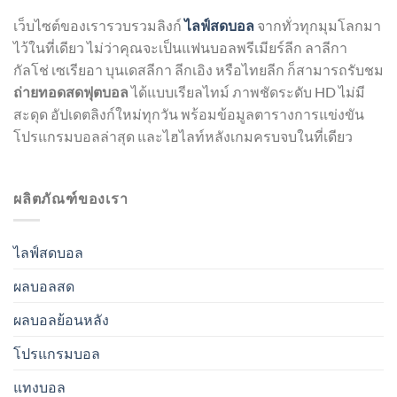
เว็บไซต์ของเรารวบรวมลิงก์
ไลฟ์สดบอล
จากทั่วทุกมุมโลกมา
ไว้ในที่เดียว ไม่ว่าคุณจะเป็นแฟนบอลพรีเมียร์ลีก ลาลีกา
กัลโช่ เซเรียอา บุนเดสลีกา ลีกเอิง หรือไทยลีก ก็สามารถรับชม
ถ่ายทอดสดฟุตบอล
ได้แบบเรียลไทม์ ภาพชัดระดับ HD ไม่มี
สะดุด อัปเดตลิงก์ใหม่ทุกวัน พร้อมข้อมูลตารางการแข่งขัน
โปรแกรมบอลล่าสุด และไฮไลท์หลังเกมครบจบในที่เดียว
ผลิตภัณฑ์ของเรา
ไลฟ์สดบอล
ผลบอลสด
ผลบอลย้อนหลัง
โปรแกรมบอล
แทงบอล