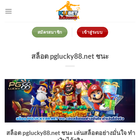
Skip
to
content
สมัครสมาชิก
เข้าสู่ระบบ
สล็อต pglucky88.net ชนะ
สล็อต pglucky88.net ชนะ เล่นสล็อตอย่างมั่นใจ ทำ