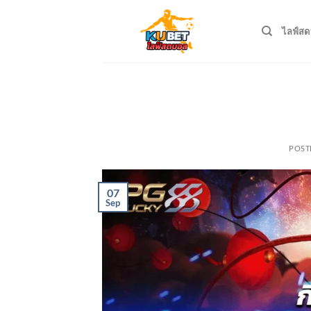
Skip
to
ไลฟ์ส
content
POST
07
Sep