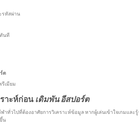
ละรหัสผ่าน
ทันที
ร์ต
รีเมียม
คราะห์ก่อน
เดิมพัน อีสปอร์ต
ฬาทั่วไปที่ต้องอาศัยการวิเคราะห์ข้อมูล หากผู้เล่นเข้าใจเกมและรู้
ึ้น