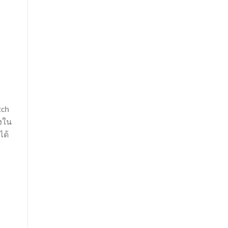
tch
างใน
ได้