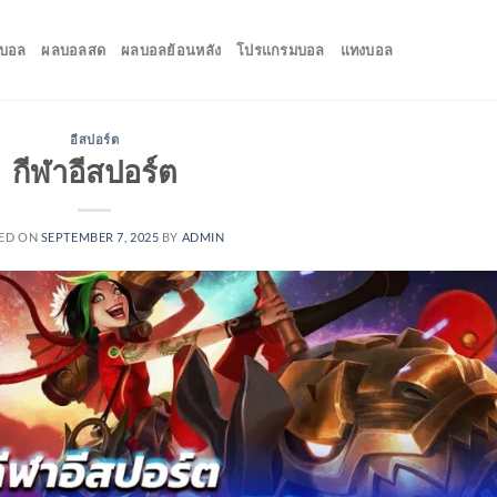
ดบอล
ผลบอลสด
ผลบอลย้อนหลัง
โปรแกรมบอล
แทงบอล
อีสปอร์ต
กีฬาอีสปอร์ต
ED ON
SEPTEMBER 7, 2025
BY
ADMIN