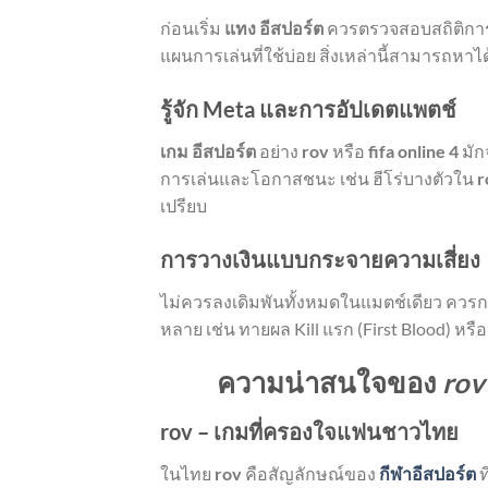
ก่อนเริ่ม
แทง อีสปอร์ต
ควรตรวจสอบสถิติการแข
แผนการเล่นที่ใช้บ่อย สิ่งเหล่านี้สามารถห
รู้จัก Meta และการอัปเดตแพตช์
เกม อีสปอร์ต
อย่าง
rov
หรือ
fifa online 4
มัก
การเล่นและโอกาสชนะ เช่น ฮีโร่บางตัวใน
r
เปรียบ
การวางเงินแบบกระจายความเสี่ยง
ไม่ควรลงเดิมพันทั้งหมดในแมตช์เดียว ควรกร
หลาย เช่น ทายผล Kill แรก (First Blood) ห
ความน่าสนใจของ
rov
rov – เกมที่ครองใจแฟนชาวไทย
ในไทย
rov
คือสัญลักษณ์ของ
กีฬาอีสปอร์ต
ท