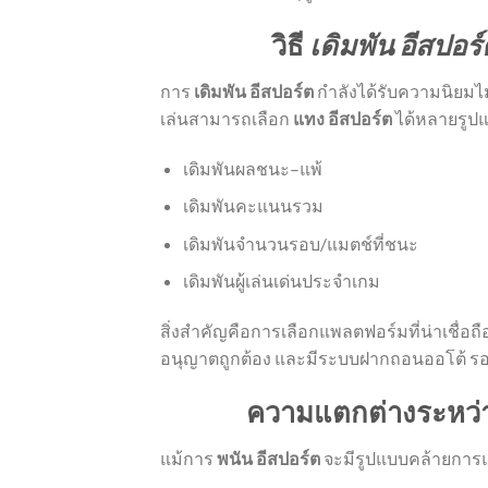
วิธี
เดิมพัน อีสปอร
การ
เดิมพัน อีสปอร์ต
กำลังได้รับความนิยมไม
เล่นสามารถเลือก
แทง อีสปอร์ต
ได้หลายรูปแ
เดิมพันผลชนะ–แพ้
เดิมพันคะแนนรวม
เดิมพันจำนวนรอบ/แมตช์ที่ชนะ
เดิมพันผู้เล่นเด่นประจำเกม
สิ่งสำคัญคือการเลือกแพลตฟอร์มที่น่าเชื่อถ
อนุญาตถูกต้อง และมีระบบฝากถอนออโต้ รอ
ความแตกต่างระหว่
แม้การ
พนัน อีสปอร์ต
จะมีรูปแบบคล้ายการแ