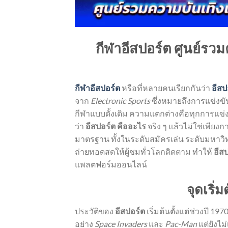
กีฬาอีสปอร์ต ศูนย์รวม
กีฬาอีสปอร์ต
หรือที่หลายคนเรียกกันว่า
อีสป
จาก
Electronic Sports
ซึ่งหมายถึงการแข่งขั
กีฬาแบบดั้งเดิม ความแตกต่างคือทุกการแข่
ว่า
อีสปอร์ต คืออะไร
จริง ๆ แล้วไม่ใช่เพียง
มาตรฐาน ทั้งในระดับสมัครเล่น ระดับมหาวิท
ถ่ายทอดสดให้ผู้ชมทั่วโลกติดตาม ทำให้
อีส
แพลตฟอร์มออนไลน์
จุดเริ่
ประวัติของ
อีสปอร์ต
เริ่มต้นตั้งแต่ช่วงปี 1
อย่าง
Space Invaders
และ
Pac-Man
แต่ยังไม่