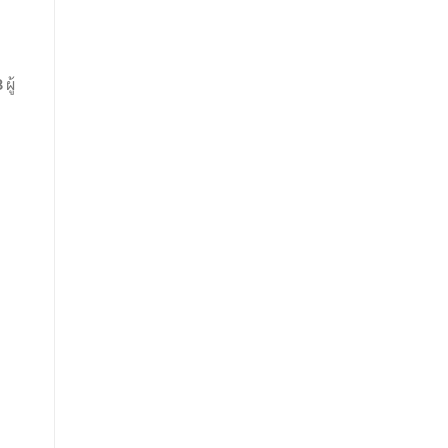
8
ผู้