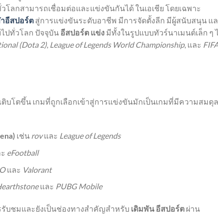
ทั่วโลกสามารถเชื่อมต่อและแข่งขันกันได้ ในเอเชีย โดยเฉพาะ
ฬาอีสปอร์ต
สู่การแข่งขันระดับอาชีพ มีการจัดตั้งลีก มีผู้สนับสนุน แล
ไปทั่วโลก ปัจจุบัน
อีสปอร์ต แข่ง
มีทั้งในรูปแบบทัวร์นาเมนต์เล็ก ๆ 
ional (Dota 2)
,
League of Legends World Championship
, และ
FIF
ติบโตขึ้น เกมที่ถูกเลือกเข้าสู่การแข่งขันมักเป็นเกมที่มีความสมดุ
rena)
เช่น
rov
และ
League of Legends
ละ
eFootball
GO
และ
Valorant
earthstone
และ
PUBG Mobile
ารรับชมและยังเป็นช่องทางสำคัญสำหรับ
เดิมพัน อีสปอร์ต
ผ่าน