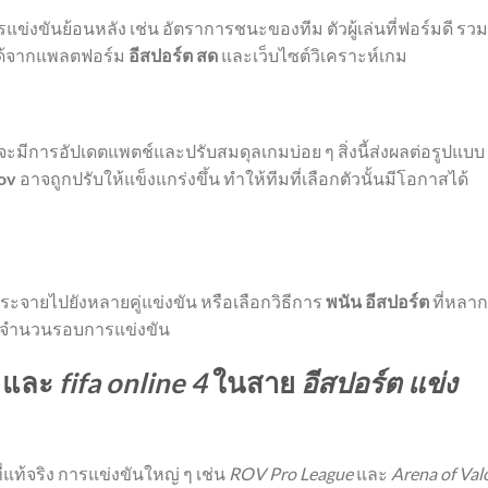
่งขันย้อนหลัง เช่น อัตราการชนะของทีม ตัวผู้เล่นที่ฟอร์มดี รวม
าได้จากแพลตฟอร์ม
อีสปอร์ต สด
และเว็บไซต์วิเคราะห์เกม
จะมีการอัปเดตแพตช์และปรับสมดุลเกมบ่อย ๆ สิ่งนี้ส่งผลต่อรูปแบบ
ov
อาจถูกปรับให้แข็งแกร่งขึ้น ทำให้ทีมที่เลือกตัวนั้นมีโอกาสได้
ะจายไปยังหลายคู่แข่งขัน หรือเลือกวิธีการ
พนัน อีสปอร์ต
ที่หลาก
รือจำนวนรอบการแข่งขัน
และ
fifa online 4
ในสาย
อีสปอร์ต แข่ง
ี่แท้จริง การแข่งขันใหญ่ ๆ เช่น
ROV Pro League
และ
Arena of Val