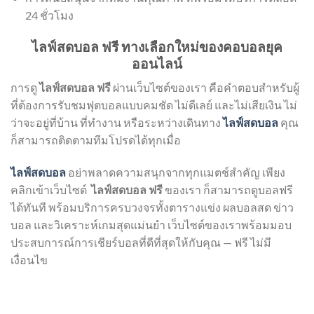
24 ชั่วโมง
ไลฟ์สดบอล ฟรี ทางเลือกใหม่ของคอบอลยุค
ออนไลน์
การดู
ไลฟ์สดบอล ฟรี
ผ่านเว็บไซต์ของเรา คือคำตอบสำหรับผู้
ที่ต้องการรับชมฟุตบอลแบบคมชัด ไม่ดีเลย์ และไม่เสียเงิน ไม่
ว่าจะอยู่ที่บ้าน ที่ทำงาน หรือระหว่างเดินทาง
ไลฟ์สดบอล
คุณ
ก็สามารถติดตามทีมโปรดได้ทุกเมื่อ
ไลฟ์สดบอล
อย่าพลาดความสนุกจากทุกแมตช์สำคัญ เพียง
คลิกเข้าเว็บไซต์
ไลฟ์สดบอล ฟรี
ของเรา ก็สามารถดูบอลฟรี
ได้ทันที พร้อมบริการครบวงจรทั้งตารางแข่ง ผลบอลสด ข่าว
บอล และวิเคราะห์เกมสุดแม่นยำ เว็บไซต์ของเราพร้อมมอบ
ประสบการณ์การเชียร์บอลที่ดีที่สุดให้กับคุณ — ฟรี ไม่มี
เงื่อนไข