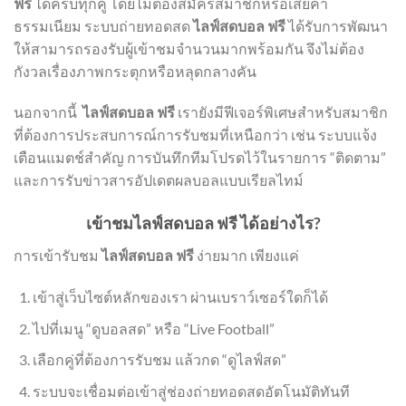
ฟรี
ได้ครบทุกคู่ โดยไม่ต้องสมัครสมาชิกหรือเสียค่า
ธรรมเนียม ระบบถ่ายทอดสด
ไลฟ์สดบอล ฟรี
ได้รับการพัฒนา
ให้สามารถรองรับผู้เข้าชมจำนวนมากพร้อมกัน จึงไม่ต้อง
กังวลเรื่องภาพกระตุกหรือหลุดกลางคัน
นอกจากนี้
ไลฟ์สดบอล ฟรี
เรายังมีฟีเจอร์พิเศษสำหรับสมาชิก
ที่ต้องการประสบการณ์การรับชมที่เหนือกว่า เช่น ระบบแจ้ง
เตือนแมตช์สำคัญ การบันทึกทีมโปรดไว้ในรายการ “ติดตาม”
และการรับข่าวสารอัปเดตผลบอลแบบเรียลไทม์
เข้าชมไลฟ์สดบอล ฟรี ได้อย่างไร?
การเข้ารับชม
ไลฟ์สดบอล ฟรี
ง่ายมาก เพียงแค่
เข้าสู่เว็บไซต์หลักของเรา ผ่านเบราว์เซอร์ใดก็ได้
ไปที่เมนู “ดูบอลสด” หรือ “Live Football”
เลือกคู่ที่ต้องการรับชม แล้วกด “ดูไลฟ์สด”
ระบบจะเชื่อมต่อเข้าสู่ช่องถ่ายทอดสดอัตโนมัติทันที